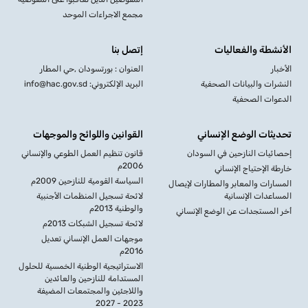
مجمع الاجراءات الموحد
الأنشطة والفعاليات
إتصل بنا
الأخبار
العنوان : بورتسودان ,حي المطار
النشرات والبيانات الصحفية
البريد الإلكتروني: info@hac.gov.sd
الدعوات الصحفية
تحديثات الوضع الإنساني
القوانين واللوائح والموجهات
إحصائيات النازحين في السودان
قانون تنظيم العمل الطوعي والإنساني
2006م
خارطة الإحتياج الإنساني
السياسة القومية للنازحين 2009م
المسارات والمعابر والمطارات لإيصال
المساعدات الإنسانية
لائحة تسجيل المنظمات الأجنبية
والوطنية 2013م
أخر المستجدات عن الوضع الإنساني
لائحة تسجيل الشبكات 2013م
موجهات العمل الإنساني تعديل
2016م
الاستراتيجية الوطنية الخمسية للحلول
المستدامة للنازحين والعائدين
واللاجئين والمجتمعات المضيفة
2023 - 2027