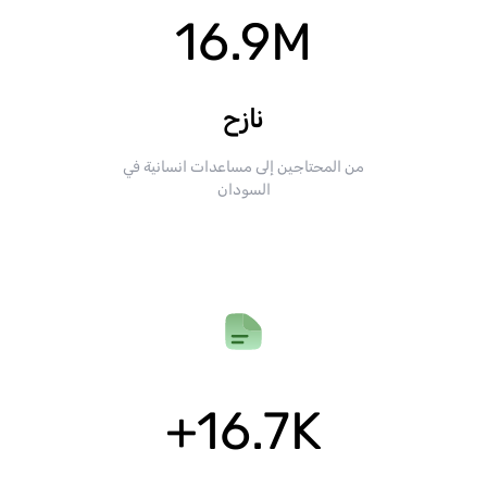
16.9
M
نازح
من المحتاجين إلى مساعدات انسانية في
السودان
+
16.7
K