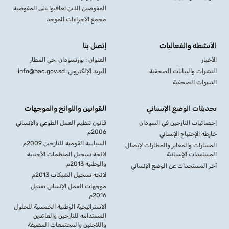
المفوضين الذين تعاقبوا على المفوضية
مجمع الاجراءات الموحد
الأنشطة والفعاليات
إتصل بنا
الأخبار
العنوان : بورتسودان ,حي المطار
النشرات والبيانات الصحفية
البريد الإلكتروني: info@hac.gov.sd
الدعوات الصحفية
تحديثات الوضع الإنساني
القوانين واللوائح والموجهات
إحصائيات النازحين في السودان
قانون تنظيم العمل الطوعي والإنساني
2006م
خارطة الإحتياج الإنساني
السياسة القومية للنازحين 2009م
المسارات والمعابر والمطارات لإيصال
المساعدات الإنسانية
لائحة تسجيل المنظمات الأجنبية
والوطنية 2013م
أخر المستجدات عن الوضع الإنساني
لائحة تسجيل الشبكات 2013م
موجهات العمل الإنساني تعديل
2016م
الاستراتيجية الوطنية الخمسية للحلول
المستدامة للنازحين والعائدين
واللاجئين والمجتمعات المضيفة