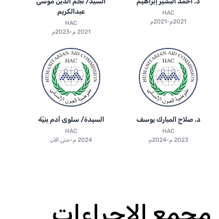
د. أحمد البشير إبراهيم
السيد/ نجم الدين موسى
عبدالكريم
HAC
2021م-2021م
HAC
2021 م-2023م
د. صلاح المبارك يوسف
السيدة/ سلوى آدم بنيّة
HAC
HAC
2023 م-2024م
2024 م-حتى الآن
مجمع الاجراءات