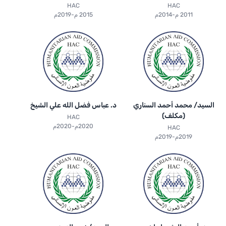
HAC
HAC
2011 م-2014م
2015 م-2019م
السيد/ محمد أحمد السناري
د. عباس فضل الله علي الشيخ
(مكلف)
HAC
2020م-2020م
HAC
2019م-2019م